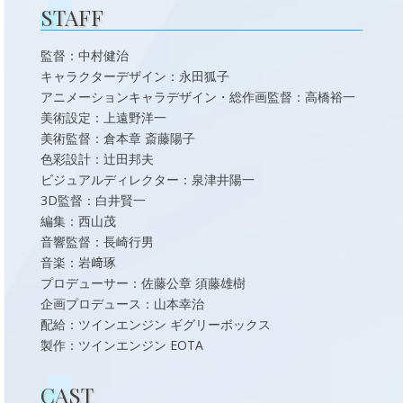
STAFF
監督：中村健治
キャラクターデザイン：永田狐子
アニメーションキャラデザイン・総作画監督：高橋裕一
美術設定：上遠野洋一
美術監督：倉本章 斎藤陽子
色彩設計：辻󠄀田邦夫
ビジュアルディレクター：泉津井陽一
3D監督：白井賢一
編集：西山茂
音響監督：長崎行男
音楽：岩﨑琢
プロデューサー：佐藤公章 須藤雄樹
企画プロデュース：山本幸治
配給：ツインエンジン ギグリーボックス
製作：ツインエンジン EOTA
CAST