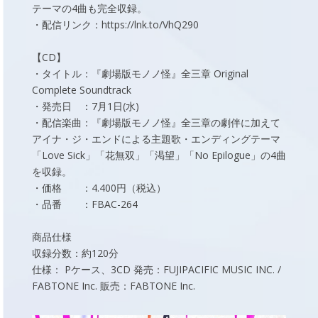
テーマの4曲も完全収録。
・配信リンク：https://lnk.to/VhQ290
【CD】
・タイトル：『劇場版モノノ怪』全三章 Original
Complete Soundtrack
・発売日 ：7月1日(水)
・配信楽曲：『劇場版モノノ怪』全三章の劇伴に加えて
アイナ・ジ・エンドによる主題歌・エンディングテーマ
「Love Sick」「花無双」「渇望」「No Epilogue」の4曲
を収録。
・価格 ：4.400円（税込）
・品番 ：FBAC-264
商品仕様
収録分数：約120分
仕様： Pケース、3CD 発売：FUJIPACIFIC MUSIC INC. /
FABTONE Inc. 販売：FABTONE Inc.