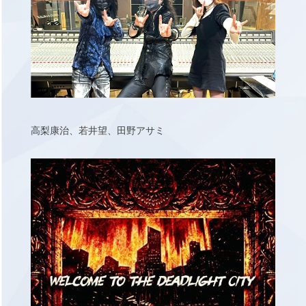
高梨康治、若井望、田野アサミ