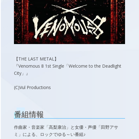
【THE LAST METAL】
『Venomous 8 1st Single「Welcome to the Deadlight
City」』
(C)Vul Productions
番組情報
作曲家・音楽家「高梨康治」と女優・声優「田野アサ
ミ」による、ロックでゆる～い番組♪