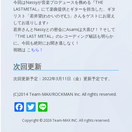
今回はNassyが音楽プロデュースを務める『THE
LASTMETAL』にて楽曲提供とギターを担当した、ギタ
リスト「若井望(わかいのぞむ)」さんをゲストにお迎え
してお送りします♪
若井さんとNassyとの密会にAsamiは大喜び！？そして
『THE LAST METAL』のレコーディング秘話も明らか
に。今回も絶対にお聞き逃しなく！
視聴は
こちら！
次回更新
次回更新予定：2022年3月11日（金）更新予定です。
(C)2014 Team-MAX/ROCKMAN Inc. All rights reserved.
F
T
Li
ac
w
n
Copyright © 2026 Team-MAX INC. All rights reserved.
e
itt
e