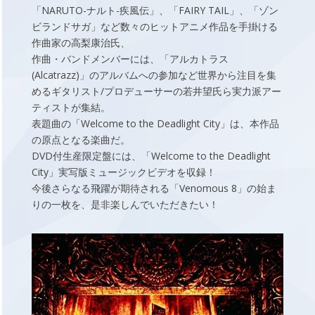
「NARUTO-ナルト-疾風伝」、「FAIRY TAIL」、「ゾン
ビランドサガ」など数々のヒットアニメ作品を手掛ける
作曲家の高梨康治氏、
作曲・バンドメンバーには、「アルカトラス
(Alcatrazz)」のアルバムへの参加など世界から注目を集
めるギタリスト/プロデューサーの若井望氏ら実力派アー
ティストが集結。
表題曲の「Welcome to the Deadlight City」は、本作品
の原点となる楽曲だ。
DVD付生産限定盤には、「Welcome to the Deadlight
City」実写版ミュージックビデオを収録！
今後さらなる飛躍が期待される「Venomous 8」の始ま
りの一枚を、是非楽しんでいただきたい！