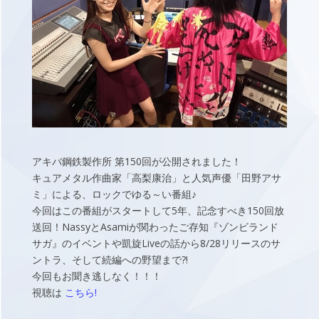
アキバ鋼鉄製作所 第150回が公開されました！
キュアメタル作曲家「高梨康治」と人気声優「田野アサ
ミ」による、ロックでゆる～い番組♪
今回はこの番組がスタートして5年、記念すべき150回放
送回！NassyとAsamiが関わったご存知『ゾンビランド
サガ』のイベントや凱旋Liveの話から8/28リリースのサ
ントラ、そして続編への野望まで?!
今回もお聞き逃しなく！！！
視聴は
こちら!