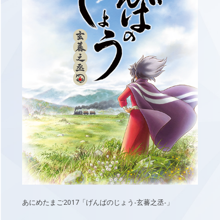
あにめたまご2017「げんばのじょう-玄蕃之丞-」