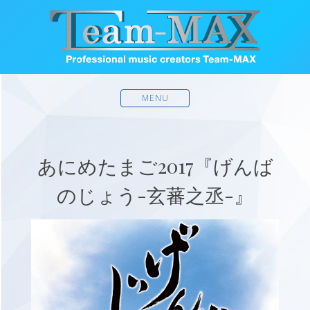
MENU
あにめたまご2017『げんば
のじょう-玄蕃之丞-』