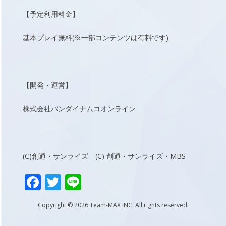
【予定利用料金】
基本プレイ無料(※一部コンテンツは有料です)
【開発・運営】
株式会社バンダイナムコオンライン
(C)創通・サンライズ (C) 創通・サンライズ・MBS
F
T
Li
ac
w
n
Copyright © 2026 Team-MAX INC. All rights reserved.
e
itt
e