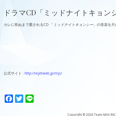
ドラマCD「ミッドナイトキョン
カレに死ぬまで愛されるCD 「
ミッドナイトキョンシー
」の音楽を片
公式サイト :
http://rejetweb.jp/mjs/
F
T
Li
ac
w
n
e
itt
e
Copyright © 2026 Team-MAX INC. A